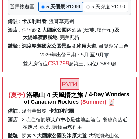
選擇
旅遊團
：
5 天優景 $1299
5 天深度 $1299
備註 :
卡加利出發
, 溫哥華完團
酒店 :
住宿於
2 大國家公園內
酒店
(
班芙､積仕柏
)
及
太陽峰渡假勝地
, 完美配搭
體驗 :
深度暢遊國家公園景點
及
冰原大道
, 盡覽湖光山色
▾
2026年出發日期：
5月 至 9月
C$1299
雙人房每位
第三､ 四位C$639
起
起
RVB4
4-Day
Wonders
(夏季)
洛磯山 4 天
風情之旅
/
of Canadian
Rockies
(Summer)
備註 :
溫哥華出發,
卡加利完團
酒店 :
2 晚住宿於
班芙市中心
最佳地點酒店, 餐廳商店近
在咫尺, 觀光､購物由您作主
體驗 :
探索
3 大國家公園
及
冰原大道
, 盡覽湖光山色