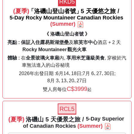
RKD5
(夏季)
「洛磯山登山者號」
5 天優悠之旅
/
5-Day
Rocky
Mountaineer
Canadian
Rockies
(Summer)
《 洛磯山登山者號 》
亮點 :
保証入住
露易斯湖堡壘
及
班芙市中心
酒店 + 2 天
Rocky Mountaineer
觀光火車
體驗 :
在
全景玻璃火車廂
內,
享用米芝蓮級美食
, 穿梭於汽
車無法進入的山谷秘境
2026年出發日期 :
6月14､18日;
7月 6､27､30日;
8月 3､13､20､27日
C$3999
雙人房每位
起
RCL5
5
-Day
Superior
(夏季)
洛磯山
5
天
優景
之旅
/
of Canadian
Rockies
(Summer)