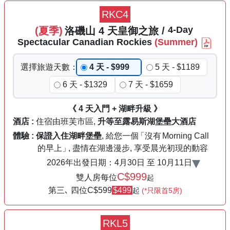
RKC4
4
-Day
(夏季)
洛磯山
4
天
皇御之旅
/
Spectacular
Canadian
Rockies
(Summer)
選擇
旅遊
天數
：
4 天 - $999
5 天 - $1189
6 天 - $1329
7 天 - $1659
《 4 天入門 + 湖畔升級 》
酒店 :
住宿由班芙市區,
升等至
露易斯湖
堡壘大酒店
體驗 :
保證入住湖畔堡壘
, 給您一個
「沒有
Morning Call
的早上」
, 盡情在湖邊漫步, 享受晨光初現的動容
▾
2026年出發日期：
4月30日
至
10月11日
C$999
雙人房每位
起
第三､ 四位C
$599
$499
起
(*只限首5房)
RKL5