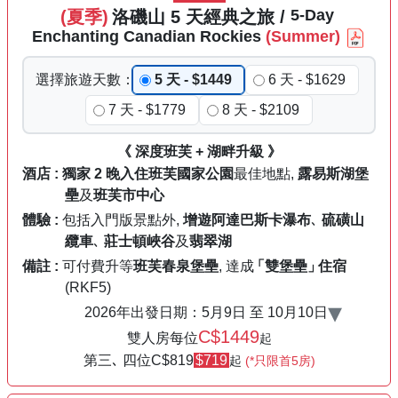
5
-Day
(夏季)
洛磯山
5
天
經典之旅
/
Enchanting
Canadian
Rockies
(Summer)
選擇
旅遊
天數
：
5 天 - $1449
6 天 - $1629
7 天 - $1779
8 天 - $2109
《 深度班芙 + 湖畔升級 》
酒店 :
獨家
2 晚入住
班芙國家公園
最佳地點,
露易斯湖堡
壘
及
班芙市中心
體驗 :
包括入門版景點外,
增遊
阿達巴斯卡瀑布
､
硫磺山
纜車
､
莊士頓峽谷
及
翡翠湖
備註 :
可付費升等
班芙春泉堡壘
, 達成
「雙堡壘」
住宿
(RKF5)
▾
2026年出發日期：
5月9日
至
10月10日
C$1449
雙人房每位
起
第三､ 四位C
$819
$719
起
(*只限首5房)