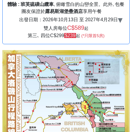
體驗 :
班芙硫磺山纜車
, 俯瞰雪白的山巒全景。此外, 包餐
團友保證於
露易斯湖堡壘酒店
享用午餐
▾
出發日期：
2026年10月13日
至
2027年4月29日
C$589
雙人房每位
起
第三､ 四位C
$299
$239
起
(*只限首5房)