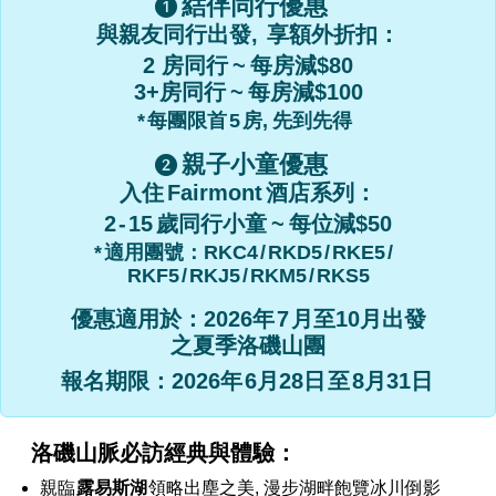
結伴同行優惠
與親友同行出發,
享額外折扣：
2 房同行
~
每房減$80
3+房同行
~
每房減$100
*
每團限首
5
房,
先到先得
親子小童優惠
入住
Fairmont
酒店系列：
2
-
15
歲同行小童
~
每位減$50
*
適用團號：
RKC4
/
RKD5
/
RKE5
/
RKF5
/
RKJ5
/
RKM5
/
RKS5
優惠適用於：
2026年
7
月至10月出發
之夏季洛磯山團
報名期限：
2026年
6月28日
至
8月31日
洛磯山脈必訪經典與體驗：
親臨
露易斯湖
領略出塵之美, 漫步湖畔飽覽冰川倒影