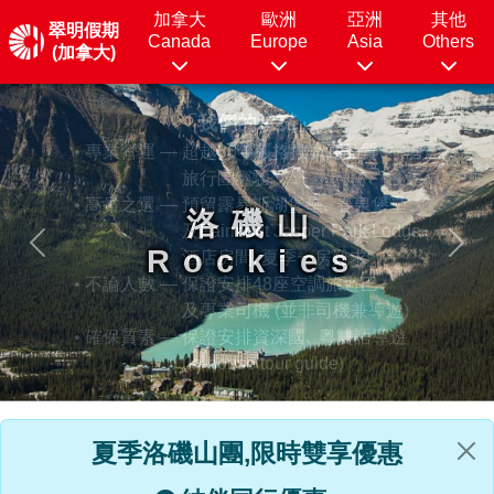
加拿大
歐洲
亞洲
其他
翠明假期
Canada
Europe
Asia
Others
(加拿大)
「我們的承諾」
• 專業營運 —
超越36年嚴格推廣高品質
旅行團經驗
• 高貴之選 —
預留露易斯湖堡壘､ 春泉堡壘
及Fairmont Jasper Park Lodge
Previous
Next
酒店房間, 夏季一房難求
• 不論人數 —
保證安排48座空調旅遊巴
及專業司機 (並非司機兼導遊)
• 確保質素 —
保證安排資深國､ 粵雙語導遊
(In-house tour guide)
夏季洛磯山團,
限時雙享優惠