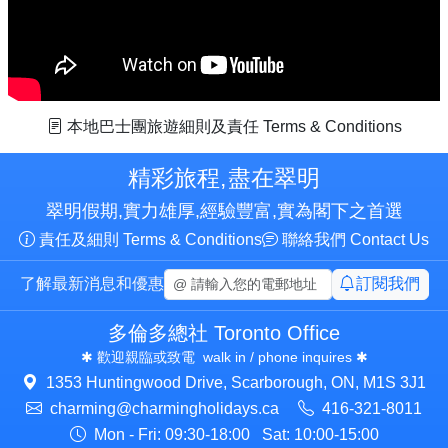
本地巴士團
旅遊細則及責任
Terms & Conditions
精彩旅程,
盡在翠明
翠明假期,
實力雄厚,
經驗豐富,
實為閣下之首選
責任及細則
Terms & Conditions
聯絡我們
Contact Us
Email Address
了解最新消息和優惠
訂閱我們
多倫多總社
Toronto Office
✱ 歡迎親臨或致電
walk in / phone inquires ✱
1353
Huntingwood Drive,
Scarborough,
ON,
M1S 3J1
charming@​charmingholidays.ca
416-321-8011
Mon - Fri: 09:30-18:00
Sat: 10:00-15:00