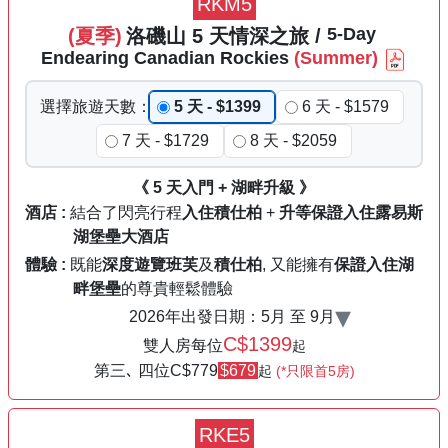
RKM5
5
-Day
(夏季)
洛磯山
5
天
情深之旅
/
Endearing
Canadian
Rockies
(Summer)
選擇
旅遊
天數
：
5 天 - $1399
6 天 - $1579
7 天 - $1729
8 天 - $2059
《 5 天入門 + 湖畔升級 》
酒店 :
結合了閃亮行程
入住
積仕柏
+
升等保證入住
露易斯
湖
堡壘大酒店
體驗 :
既能
深度遊覽
班芙
及
積仕柏
, 又能擁有
保證入住湖
畔堡壘
的尊貴輕鬆體驗
▾
2026年出發日期：
5月 至 9月
C$1399
雙人房每位
起
第三､ 四位C
$779
$679
起
(*只限首5房)
RKE5