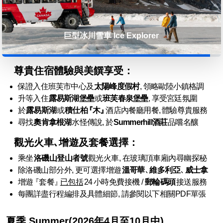
冰川玻璃橋 Glacier Skywalk
尊貴住宿體驗與美饌享受：
保證入住班芙市中心及
太陽峰度假村
, 領略歐陸小鎮格調
升等入住
露易斯湖堡壘
或
班芙春泉堡壘
, 享受宮廷氛圍
於
露易斯湖
或
積仕柏
『木』
酒店內餐廳用餐, 體驗尊貴服務
尋找
奧肯拿根湖
水怪傳說, 於
Summerhill
酒莊
品嚐名釀
觀光火車､增遊及套餐選擇：
乘坐
洛磯山登山者號
觀光火車, 在玻璃頂車廂內尋幽探秘
除洛磯山部分外, 更可選擇增遊
溫哥華
､
維多利亞
､
威士拿
增遊
『套餐』
已包括
24
小時免費接機
/
郵輪碼頭
接送
服務
每團詳盡行程編排及具體細節, 請參閱以下相關
PDF單張
夏季 Summer
(2026年
4月
至10月中)