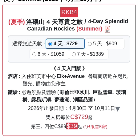
RKB4
4
-Day
Splendid
(夏季)
洛磯山
4
天
尊貴之旅
/
Canadian
Rockies
(Summer)
選擇
旅遊
天數
：
4 天 - $729
5 天 - $909
6 天 - $1059
7 天 - $1389
《 4 天入門版 》
酒店 :
入住班芙市中心
Elk+Avenue
; 餐廳商店近在咫尺,
觀光､ 購物由您作主
體驗 :
必遊景點及體驗
(
哥倫比亞冰川
､
巨型雪車
､
玻璃
橋
､
露易斯湖
､
夢蓮湖
､
湖區品酒
)
▾
2026年出發日期：
4月30日
至
10月11日
C$729
雙人房每位
起
$39
第三､ 四位C
$89
起
(*只限首5房)