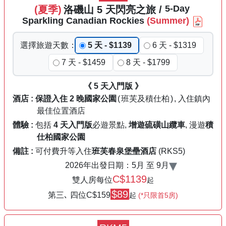
5
-Day
(夏季)
洛磯山
5
天
閃亮之旅
/
Sparkling
Canadian
Rockies
(Summer)
選擇
旅遊
天數
：
5 天 - $1139
6 天 - $1319
7 天 - $1459
8 天 - $1799
《 5 天入門版 》
酒店 :
保證入住
2 晚國家公園
(
班芙及積仕柏
)
, 入住鎮內
最佳位置酒店
體驗 :
包括
4 天入門版
必遊景點,
增遊
硫磺山纜車
, 漫遊
積
仕柏國家公園
備註 :
可付費升等入住
班芙春泉堡壘酒店
(RKS5)
▾
2026年出發日期：
5月 至 9月
C$1139
雙人房每位
起
$89
第三､ 四位C
$159
起
(*只限首5房)