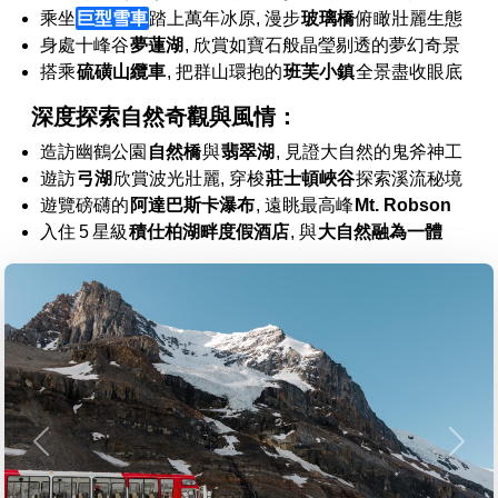
乘坐
巨型雪車
踏上萬年冰原, 漫步
玻璃橋
俯瞰壯麗生態
身處十峰谷
夢蓮湖
, 欣賞如寶石般晶瑩剔透的夢幻奇景
搭乘
硫磺山纜車
, 把群山環抱的
班芙小鎮
全景盡收眼底
深度探索自然奇觀與風情：
造訪幽鶴公園
自然橋
與
翡翠湖
, 見證大自然的鬼斧神工
遊訪
弓湖
欣賞波光壯麗
, 穿梭
莊士頓峽谷
探索溪流秘境
遊覽磅礴的
阿達巴斯卡瀑布
, 遠眺最高峰
Mt. Robson
入住
5
星級
積仕柏湖畔度假酒店
, 與
大自然融為一體
Previous
Next