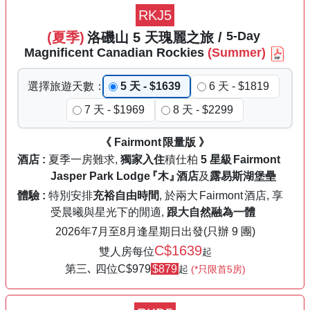
RKJ5
5
-Day
(夏季)
洛磯山
5
天
瑰麗之旅
/
Magnificent
Canadian
Rockies
(Summer)
選擇
旅遊
天數
：
5 天 - $1639
6 天 - $1819
7 天 - $1969
8 天 - $2299
《
Fairmont
限量版 》
酒店 :
夏季一房難求,
獨家入住
積仕柏
5 星級
Fairmont
Jasper Park Lodge
『木』
酒店
及
露易斯湖堡壘
體驗 :
特別安排
充裕自由時間
, 於兩大
Fairmont
酒店, 享
受晨曦與星光下的閒適,
跟大自然融為一體
2026年
7月至8月
逢星期日出發
(只辦 9 團)
C$1639
雙人房每位
起
第三､ 四位C
$979
$879
起
(*只限首5房)