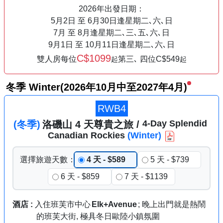
2026年出發日期：
5月2日 至 6月30日
逢星期二､六､日
7月 至 8月
逢星期二､三､五､六､日
9月1日 至 10月11日
逢星期二､六､日
C$1099
雙人房每位
第三､ 四位C$549
起
起
冬季 Winter
(2026年10月中
至
2027年4月)
RWB4
4
-Day
Splendid
(冬季)
洛磯山
4
天
尊貴之旅
/
Canadian
Rockies
(Winter)
選擇
旅遊
天數
：
4 天 - $589
5 天 - $739
6 天 - $859
7 天 - $1139
酒店 :
入住班芙市中心
Elk+Avenue
; 晚上出門就是熱鬧
的班芙大街, 極具冬日歐陸小鎮氛圍